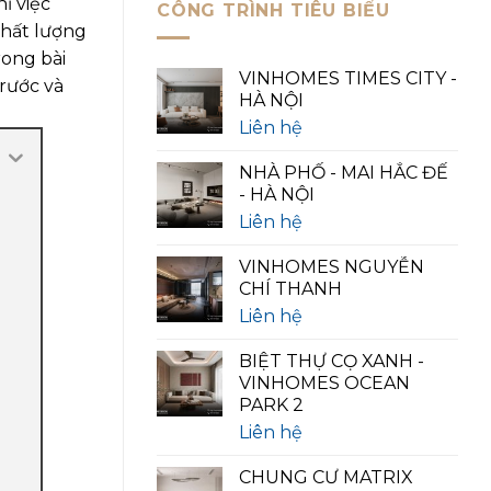
ỉ việc
CÔNG TRÌNH TIÊU BIỂU
chất lượng
rong bài
VINHOMES TIMES CITY -
trước và
HÀ NỘI
Liên hệ
NHÀ PHỐ - MAI HẮC ĐẾ
- HÀ NỘI
Liên hệ
VINHOMES NGUYỄN
CHÍ THANH
Liên hệ
BIỆT THỰ CỌ XANH -
VINHOMES OCEAN
PARK 2
Liên hệ
CHUNG CƯ MATRIX