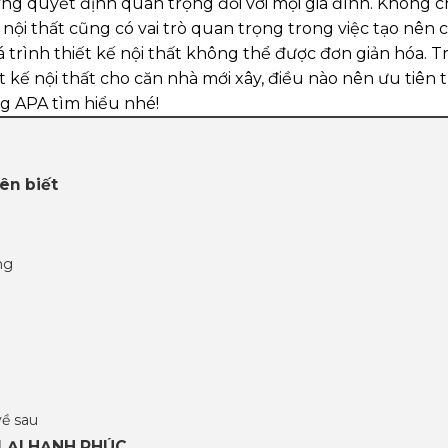
g quyết định quan trọng đối với mọi gia đình. Không ch
nội thất cũng có vai trò quan trọng trong việc tạo nên 
uá trình thiết kế nội thất không thể được đơn giản hóa. T
ết kế nội thất cho căn nhà mới xây, điều nào nên ưu tiên 
g APA tìm hiểu nhé!
ên biết
ng
về sau
 LẠI HẠNH PHÚC