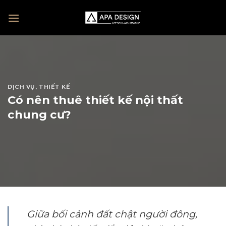
Skip
to
content
DỊCH VỤ
,
THIẾT KẾ
Có nên thuê thiết kế nội thất
chung cư?
Giữa bối cảnh đất chật người đông,