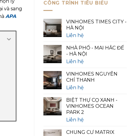
họn lý
CÔNG TRÌNH TIÊU BIỂU
ại và sang
 mà
APA
VINHOMES TIMES CITY -
HÀ NỘI
Liên hệ
NHÀ PHỐ - MAI HẮC ĐẾ
- HÀ NỘI
Liên hệ
VINHOMES NGUYỄN
CHÍ THANH
Liên hệ
BIỆT THỰ CỌ XANH -
VINHOMES OCEAN
PARK 2
Liên hệ
CHUNG CƯ MATRIX