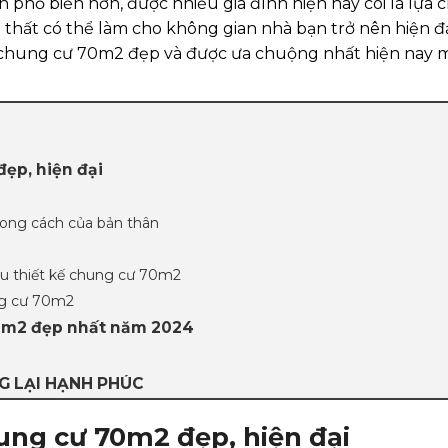
phổ biến hơn, được nhiều gia đình hiện nay coi là lựa c
nội thất có thể làm cho không gian nhà bạn trở nên hiện đ
ất chung cư 70m2 đẹp và được ưa chuộng nhất hiện nay
đẹp, hiện đại
hong cách của bản thân
ẫu thiết kế chung cư 70m2
ng cư 70m2
70m2 đẹp nhất năm 2024
NG LẠI HẠNH PHÚC
hung cư 70m2 đẹp, hiện đại