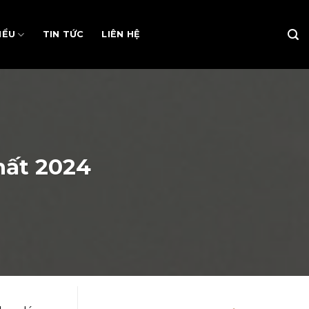
IỂU
TIN TỨC
LIÊN HỆ
hất 2024