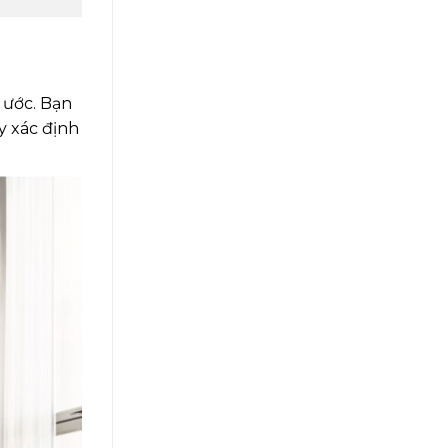
 ước. Bạn
y xác định