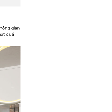
không gian.
hất quá