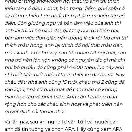
nhau đi từng showroom nội thất, vợ anh thì thích
kiểu tân cổ điển 1 chút, bàn trang điểm, ghế sofa cô
ấy dùng nhiều hơn nhất định phải mua kiểu tân cổ
điển. Còn giường ngủ và bàn làm việc của anh thì
anh lại thích nó hiện đại, giường bọc gia hiện đại,
bàn làm việc đơn giản gắn tường là ok rồi. Vợ anh thì
thích màu hồng, anh lại thích đồ nội thất màu đen,
màu xanh. Cứ như vậy, sau khi hoàn tất nội thất, căn
nhà trở nên lộn xộn không có nguyên tắc gì mà chi
phí bỏ ra đâu đó cũng phải 4-500 triệu, lúc này anh
chỉ biết tiếc, biết thế cứ thuê thiết kế đi cho rồi. Nay
cháu đầu nhà anh cũng 15 tuổi, cháu thứ 2 cũng đã
vào lớp 1, nhà cũ quá chật để các cháu có không
gian học tập và phát triển. Anh cần 1 không gian
rộng hơn cho các cháu sinh hoạt và phát triển nên
quyết định cải tạo lại nhà.”
Và lần này, sau khi nghe tư vấn từ 1 vài người bạn,
anh đã tin tưởng và chọn APA. Hãy cùng xem APA