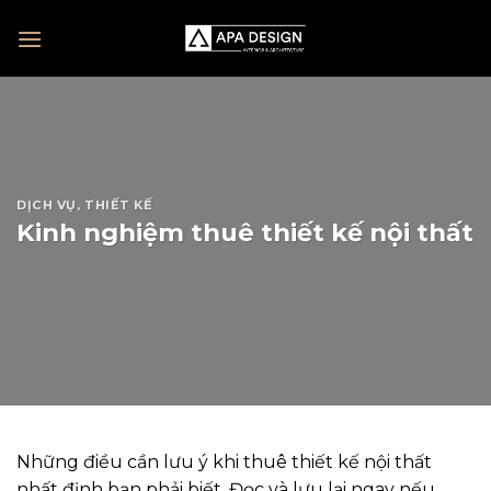
Skip
to
content
DỊCH VỤ
,
THIẾT KẾ
Kinh nghiệm thuê thiết kế nội thất
Những điều cần lưu ý khi thuê thiết kế nội thất
nhất định bạn phải biết. Đọc và lưu lại ngay nếu