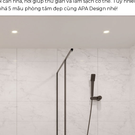
căn nhà, nơi giúp thư giãn và làm sạch cơ thể. Tuy nhiê
 phá 5 mẫu phòng tắm đẹp cùng APA Design nhé!