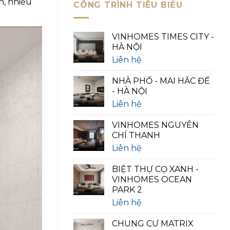
n, nhiều
CÔNG TRÌNH TIÊU BIỂU
VINHOMES TIMES CITY -
HÀ NỘI
Liên hệ
NHÀ PHỐ - MAI HẮC ĐẾ
- HÀ NỘI
Liên hệ
VINHOMES NGUYỄN
CHÍ THANH
Liên hệ
BIỆT THỰ CỌ XANH -
VINHOMES OCEAN
PARK 2
Liên hệ
CHUNG CƯ MATRIX