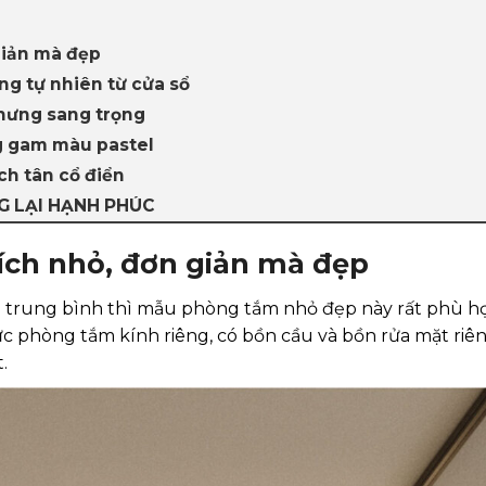
giản mà đẹp
ng tự nhiên từ cửa sổ
hưng sang trọng
ng gam màu pastel
h tân cổ điển
G LẠI HẠNH PHÚC
ích nhỏ, đơn giản mà đẹp
à trung bình thì mẫu phòng tắm nhỏ đẹp này rất phù hợ
ực phòng tắm kính riêng, có bồn cầu và bồn rửa mặt riên
.