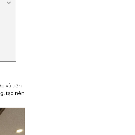
p và tiện
g, tạo nên