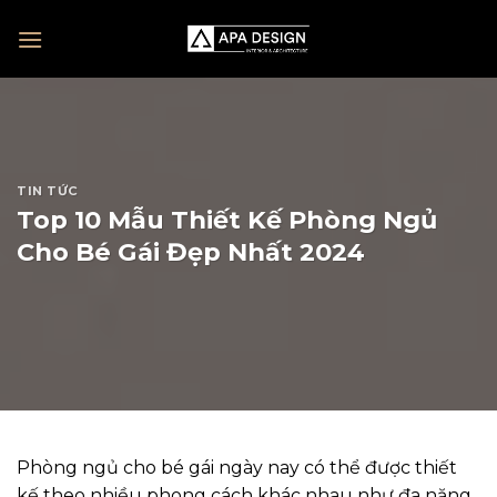
Skip
to
content
TIN TỨC
Top 10 Mẫu Thiết Kế Phòng Ngủ
Cho Bé Gái Đẹp Nhất 2024
Phòng ngủ cho bé gái ngày nay có thể được thiết
kế theo nhiều phong cách khác nhau như đa năng,