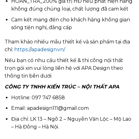
HOÀN_TRẢ_200% giá trị HĐ nếu phát hiện hàng
không đúng chủng loại, chất lượng đã cam kết
Cam kết mang đến cho khách hàng không gian
sống tiện nghi, đẳng cấp
Tham khảo nhiều mẫu thiết kế và sản phẩm tại địa
chỉ:
https://apadesign.vn/
Nếu bạn có nhu cầu thiết kế & thi công nội thất
trọn gói xin vui lòng liên hệ với APA Design theo
thông tin bên dưới:
CÔNG TY TNHH KIẾN TRÚC – NỘI THẤT APA
Hotline: 097 747 6858
Email: apadesign111@gmail.com
Địa chỉ: LK 13 – Ngõ 2 – Nguyễn Văn Lộc – Mộ Lao
– Hà Đông – Hà Nội.