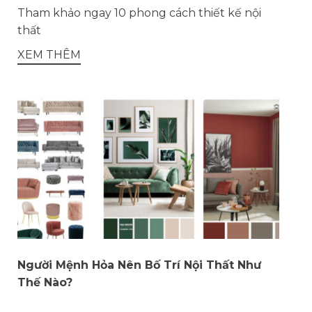
Tham khảo ngay 10 phong cách thiết kế nội
thất
XEM THÊM
Người Mệnh Hỏa Nên Bố Trí Nội Thất Như
Thế Nào?