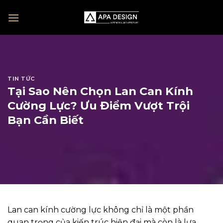
Skip
to
content
TIN TỨC
Tại Sao Nên Chọn Lan Can Kính
Cường Lực? Ưu Điểm Vượt Trội
Bạn Cần Biết
Lan can kính cường lực không chỉ là một phần
quan trọng của kiến trúc hiện đại mà còn là lựa