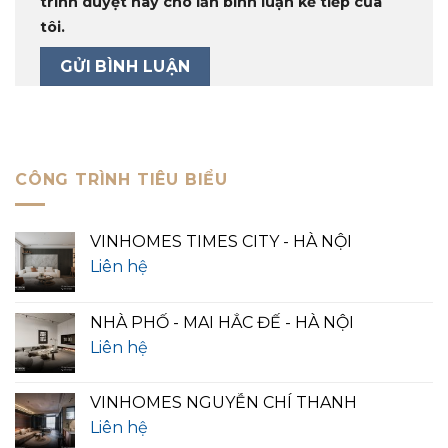
trình duyệt này cho lần bình luận kế tiếp của
tôi.
CÔNG TRÌNH TIÊU BIỂU
VINHOMES TIMES CITY - HÀ NỘI
Liên hệ
NHÀ PHỐ - MAI HẮC ĐẾ - HÀ NỘI
Liên hệ
VINHOMES NGUYỄN CHÍ THANH
Liên hệ