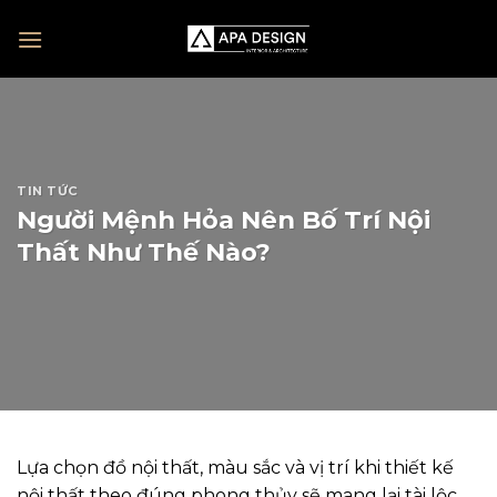
Skip
to
content
TIN TỨC
Người Mệnh Hỏa Nên Bố Trí Nội
Thất Như Thế Nào?
Lựa chọn đồ nội thất, màu sắc và vị trí khi thiết kế
nội thất theo đúng phong thủy sẽ mang lại tài lộc,