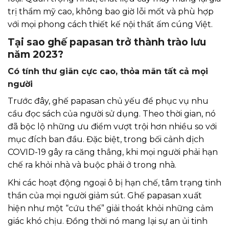
trị thẩm mỹ cao, không bao giờ lỗi mốt và phù hợp
với mọi phong cách thiết kế nội thất ấm cúng Việt.
Tại sao ghế papasan trở thành trào lưu
năm 2023?
Có tính thư giãn cực cao, thỏa mãn tất cả mọi
người
Trước đây, ghế papasan chủ yếu để phục vụ nhu
cầu đọc sách của người sử dụng. Theo thời gian, nó
đã bộc lộ những ưu điểm vượt trội hơn nhiều so với
mục đích ban đầu. Đặc biệt, trong bối cảnh dịch
COVID-19 gây ra căng thẳng, khi mọi người phải hạn
chế ra khỏi nhà và buộc phải ở trong nhà.
Khi các hoạt động ngoại ô bị hạn chế, tâm trạng tinh
thần của mọi người giảm sút. Ghế papasan xuất
hiện như một “cứu thế” giải thoát khỏi những cảm
giác khó chịu. Đồng thời nó mang lại sự an ủi tinh