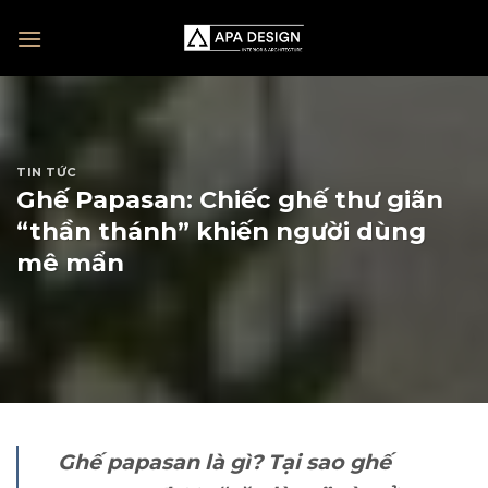
Skip
to
content
TIN TỨC
Ghế Papasan: Chiếc ghế thư giãn
“thần thánh” khiến người dùng
mê mẩn
Ghế papasan là gì? Tại sao ghế