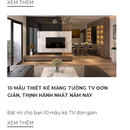
XEM THÊM
10 MẪU THIẾT KẾ MẢNG TƯỜNG TV ĐƠN
GIẢN, THỊNH HÀNH NHẤT NĂM NAY
Bật mí cho bạn 10 mẫu kệ TV đơn giản
XEM THÊM