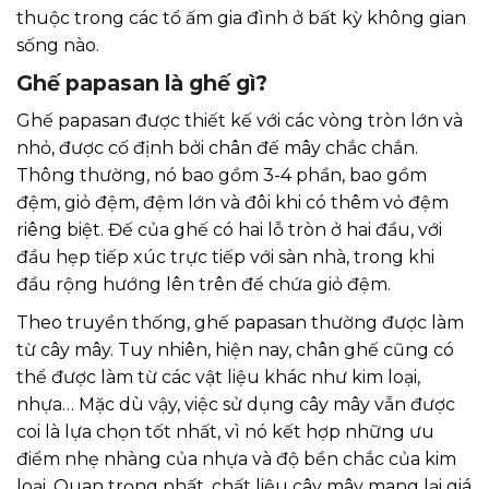
thuộc trong các tổ ấm gia đình ở bất kỳ không gian
sống nào.
Ghế papasan là ghế gì?
Ghế papasan được thiết kế với các vòng tròn lớn và
nhỏ, được cố định bởi chân đế mây chắc chắn.
Thông thường, nó bao gồm 3-4 phần, bao gồm
đệm, giỏ đệm, đệm lớn và đôi khi có thêm vỏ đệm
riêng biệt. Đế của ghế có hai lỗ tròn ở hai đầu, với
đầu hẹp tiếp xúc trực tiếp với sàn nhà, trong khi
đầu rộng hướng lên trên để chứa giỏ đệm.
Theo truyền thống, ghế papasan thường được làm
từ cây mây. Tuy nhiên, hiện nay, chân ghế cũng có
thể được làm từ các vật liệu khác như kim loại,
nhựa… Mặc dù vậy, việc sử dụng cây mây vẫn được
coi là lựa chọn tốt nhất, vì nó kết hợp những ưu
điểm nhẹ nhàng của nhựa và độ bền chắc của kim
loại. Quan trọng nhất, chất liệu cây mây mang lại giá