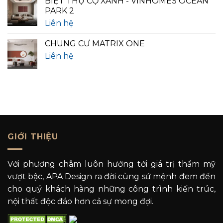
BIỆT THỰ CỌ XANH - VINHOMES OCEAN
PARK 2
Liên hệ
CHUNG CƯ MATRIX ONE
Liên hệ
GIỚI THIỆU
Với phương châm luôn hướng tới giá trị thẩm mỹ
vượt bậc, APA Design ra đời cùng sứ mệnh đem đến
cho quý khách hàng những công trình kiến trúc,
nội thất độc đáo hơn cả sự mong đợi.