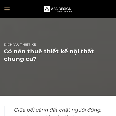
Skip
to
content
DỊCH VỤ
,
THIẾT KẾ
Có nên thuê thiết kế nội thất
chung cư?
Giữa bối cảnh đất chật người đông,