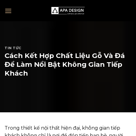
Skip
to
content
TIN TỨC
Cách Kết Hợp Chất Liệu Gỗ Và Đá
Để Làm Nổi Bật Không Gian Tiếp
Khách
Trong thiết kế nội thất hiện đại, không gian tiếp
khách không chỉ là nơi để đón tiếp bạn bè, người