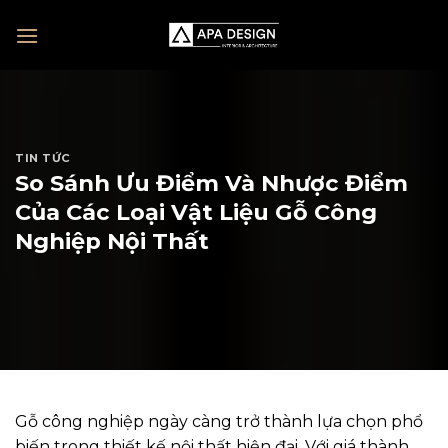
Skip
to
content
TIN TỨC
So Sánh Ưu Điểm Và Nhược Điểm
Của Các Loại Vật Liệu Gỗ Công
Nghiệp Nội Thất
Gỗ công nghiệp ngày càng trở thành lựa chọn phổ
biến trong thiết kế nội thất hiện đại. Với giá thành