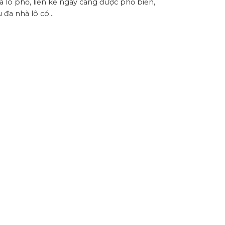
 lô phố, liền kề ngày càng được phổ biến,
 đa nhà lô có...